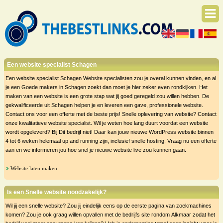
Een website specialist Schagen
Een website specialist Schagen Website specialisten zou je overal kunnen vinden, en al
je een Goede makers in Schagen zoekt dan moet je hier zeker even rondkijken. Het
maken van een website is een grote stap wat jij goed geregeld zou willen hebben. De
gekwalificeerde uit Schagen helpen je en leveren een gave, professionele website.
Contact ons voor een offerte met de beste prijs! Snelle oplevering van website? Contact
onze kwalitatieve website specialist. Wil je weten hoe lang duurt voordat een website
wordt opgeleverd? Bij Dit bedrijf niet! Daar kan jouw nieuwe WordPress website binnen
4 tot 6 weken helemaal up and running zijn, inclusief snelle hosting. Vraag nu een offerte
aan en we informeren jou hoe snel je nieuwe website live zou kunnen gaan.
Website laten maken
Is een Snelle website noodzakelijk?
Wil jij een snelle website? Zou jij eindelijk eens op de eerste pagina van zoekmachines
komen? Zou je ook graag willen opvallen met de bedrijfs site rondom Alkmaar zodat het