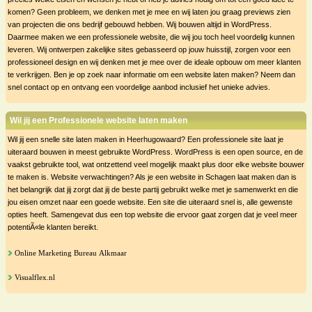
komen? Geen probleem, we denken met je mee en wij laten jou graag previews zien
van projecten die ons bedrijf gebouwd hebben. Wij bouwen altijd in WordPress.
Daarmee maken we een professionele website, die wij jou toch heel voordelig kunnen
leveren. Wij ontwerpen zakelijke sites gebasseerd op jouw huisstijl, zorgen voor een
professioneel design en wij denken met je mee over de ideale opbouw om meer klanten
te verkrijgen. Ben je op zoek naar informatie om een website laten maken? Neem dan
snel contact op en ontvang een voordelige aanbod inclusief het unieke advies.
Wil jij een Professionele website laten maken
Wil jij een snelle site laten maken in Heerhugowaard? Een professionele site laat je
uiteraard bouwen in meest gebruikte WordPress. WordPress is een open source, en de
vaakst gebruikte tool, wat ontzettend veel mogelijk maakt plus door elke website bouwer
te maken is. Website verwachtingen? Als je een website in Schagen laat maken dan is
het belangrijk dat jij zorgt dat jij de beste partij gebruikt welke met je samenwerkt en die
jou eisen omzet naar een goede website. Een site die uiteraard snel is, alle gewenste
opties heeft. Samengevat dus een top website die ervoor gaat zorgen dat je veel meer
potentiÃ«le klanten bereikt.
Online Marketing Bureau Alkmaar
Visualflex.nl