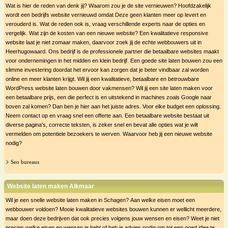
Wat is hier de reden van denk jij? Waarom zou je de site vernieuwen? Hoofdzakelijk
wordt een bedrijfs website vernieuwd omdat Deze geen klanten meer op levert en
verouderd is. Wat de reden ook is, vraag verschillende experts naar de opties en
vergelijk. Wat zijn de kosten van een nieuwe website? Een kwalitatieve responsive
website laat je niet zomaar maken, daarvoor zoek jij de echte webbouwers uit in
Heerhugowaard. Ons bedrijf is de professionele partner die betaalbare websites maakt
voor ondernemingen in het midden en klein bedrijf. Een goede site laten bouwen zou een
slimme investering doordat het ervoor kan zorgen dat je beter vindbaar zal worden
online en meer klanten krijgt. Wil jij een kwalitatieve, betaalbare en betrouwbare
WordPress website laten bouwen door vakmensen? Wil jij een site laten maken voor
een betaalbare prijs, een die perfect is en uitstekend in machines zoals Google naar
boven zal komen? Dan ben je hier aan het juiste adres. Voor elke budget een oplossing.
Neem contact op en vraag snel een offerte aan. Een betaalbare website bestaat uit
diverse pagina's, correcte teksten, is zeker snel en bevat alle opties wat je wilt
vermelden om potentiele bezoekers te werven. Waarvoor heb jij een nieuwe website
nodig?
Seo bureaus
Website laten maken Alkmaar
Wil je een snelle website laten maken in Schagen? Aan welke eisen moet een
webbouwer voldoen? Mooie kwalitatieve websites bouwen kunnen er wellicht meerdere,
maar doen deze bedrijven dat ook precies volgens jouw wensen en eisen? Weet je niet
precies welke eisen en wensen je hebt of heb je advies nodig om tot een goed idee te