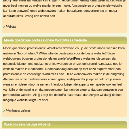
bedrijf veel meer aanvragen kan krijgen? Heb je onderneming totaal geen inzicht waar je
moet beginnen en op welke manier je een mooie, functionele en professionele website
kan laten bouwen? onze webbouwers maken betaalbare, converterende en mega
accurate sites. Vraag een offerte aan.
Website
Mooie goedkope professionele WordPress website
Mooie goedkope professionele WordPress website Zou je de beste mooie website laten
maken in Noord-holland? Willen jullie de beste prijs voor de beste website? Deze
webbouwers bouwen professionele en snelle WordPress websites die zorgen dat
potentiele klanten enthousiast over jou worden en omzet genereerd. vandaaag nog je
website maken in Nederland? Neem vandaag contact op met onze experts voor een
professionele en voordelige WordPress site. Deze webbouwers maken in de omgeving
Alkmaar en onze medewerkers komen graag vrijblijvend bij je op bezoek om je eisen,
wensen en ideeen door te nemen. Hierdoor krijgen de experts een goede look en feel
van jullie onderneming en dat meegenomen kunnen de experts dat dan vertalen in een
persoonlijke website. Als jij zorgt dat de koffie klaar staat, dan zorgen wij dat jij de best
mogelijke website krijgt! Tot snel.
Wordpress website
Waarom een nieuwe website